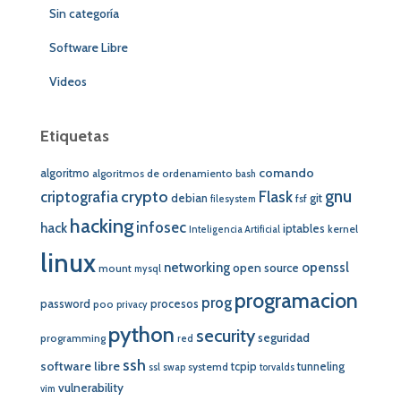
Sin categoría
Software Libre
Videos
Etiquetas
comando
algoritmo
algoritmos de ordenamiento
bash
crypto
gnu
Flask
criptografia
debian
git
fsf
filesystem
hacking
infosec
hack
iptables
kernel
Inteligencia Artificial
linux
networking
openssl
open source
mount
mysql
programacion
prog
password
procesos
poo
privacy
python
security
seguridad
programming
red
ssh
software libre
tcpip
tunneling
systemd
ssl
swap
torvalds
vulnerability
vim