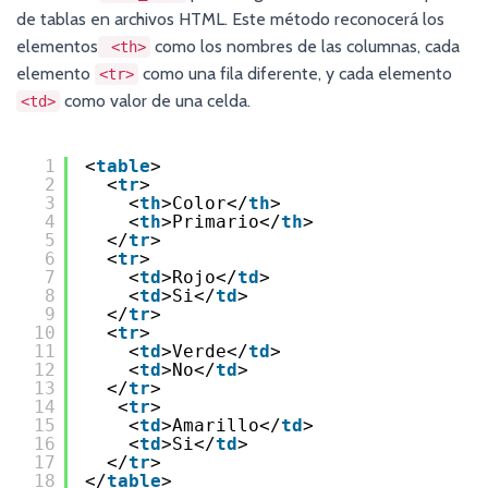
de tablas en archivos HTML. Este método reconocerá los
elementos
como los nombres de las columnas, cada
<th>
elemento
como una fila diferente, y cada elemento
<tr>
como valor de una celda.
<td>
1
<
table
>
2
<
tr
>
3
<
th
>Color</
th
>
4
<
th
>Primario</
th
>
5
</
tr
>
6
<
tr
>
7
<
td
>Rojo</
td
>
8
<
td
>Si</
td
>
9
</
tr
>
10
<
tr
>
11
<
td
>Verde</
td
>
12
<
td
>No</
td
>
13
</
tr
>
14
<
tr
>
15
<
td
>Amarillo</
td
>
16
<
td
>Si</
td
>
17
</
tr
>
18
</
table
>