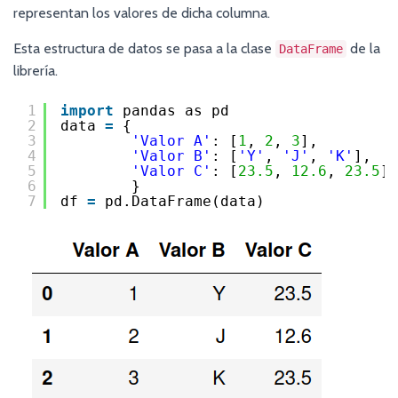
representan los valores de dicha columna.
Esta estructura de datos se pasa a la clase
de la
DataFrame
librería.
1
import
pandas as pd 
2
data 
=
{
3
'Valor A'
: [
1
, 
2
, 
3
],
4
'Valor B'
: [
'Y'
, 
'J'
, 
'K'
],
5
'Valor C'
: [
23.5
, 
12.6
, 
23.5
]
6
}
7
df 
=
pd.DataFrame(data)