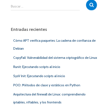
B
Buscar …
u
s
c
a
Entradas recientes
r
:
Cómo APT verifica paquetes: La cadena de confianza de
Debian
CopyFail: Vulnerabilidad del sistema criptográfico de Linux
Runit: Ejecutando scripts al inicio
SysV Init: Ejecutando scripts al inicio
POO: Métodos de clase y estáticos en Python
Arquitectura del firewall de Linux: comprendiendo
iptables, nftables, y los frontends