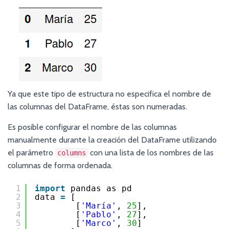
Ya que este tipo de estructura no especifica el nombre de
las columnas del DataFrame, éstas son numeradas.
Es posible configurar el nombre de las columnas
manualmente durante la creación del DataFrame utilizando
el parámetro
con una lista de los nombres de las
columns
columnas de forma ordenada.
1
import
pandas as pd 
2
data 
=
[
3
[
'María'
, 
25
],
4
[
'Pablo'
, 
27
],
5
[
'Marco'
, 
30
]