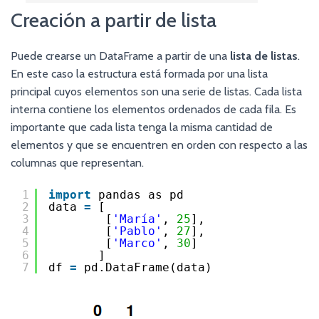
Creación a partir de lista
Puede crearse un DataFrame a partir de una
lista de listas
.
En este caso la estructura está formada por una lista
principal cuyos elementos son una serie de listas. Cada lista
interna contiene los elementos ordenados de cada fila. Es
importante que cada lista tenga la misma cantidad de
elementos y que se encuentren en orden con respecto a las
columnas que representan.
1
import
pandas as pd 
2
data 
=
[
3
[
'María'
, 
25
],
4
[
'Pablo'
, 
27
],
5
[
'Marco'
, 
30
]
6
]
7
df 
=
pd.DataFrame(data)