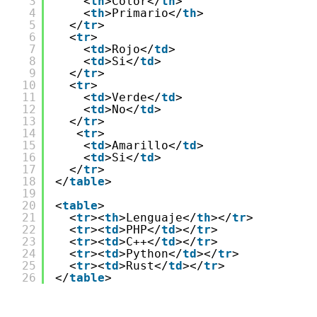
3
<
th
>Color</
th
>
4
<
th
>Primario</
th
>
5
</
tr
>
6
<
tr
>
7
<
td
>Rojo</
td
>
8
<
td
>Si</
td
>
9
</
tr
>
10
<
tr
>
11
<
td
>Verde</
td
>
12
<
td
>No</
td
>
13
</
tr
>
14
<
tr
>
15
<
td
>Amarillo</
td
>
16
<
td
>Si</
td
>
17
</
tr
>
18
</
table
>
19
20
<
table
>
21
<
tr
><
th
>Lenguaje</
th
></
tr
>
22
<
tr
><
td
>PHP</
td
></
tr
>
23
<
tr
><
td
>C++</
td
></
tr
>
24
<
tr
><
td
>Python</
td
></
tr
>
25
<
tr
><
td
>Rust</
td
></
tr
>
26
</
table
>