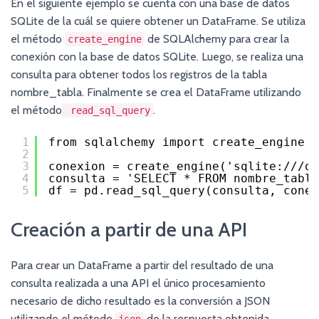
En el siguiente ejemplo se cuenta con una base de datos
SQLite de la cuál se quiere obtener un DataFrame. Se utiliza
el método
de SQLAlchemy para crear la
create_engine
conexión con la base de datos SQLite. Luego, se realiza una
consulta para obtener todos los registros de la tabla
nombre_tabla. Finalmente se crea el DataFrame utilizando
el método
.
read_sql_query
1
from sqlalchemy import create_engine
2
3
conexion = create_engine('sqlite:///da
4
consulta = 'SELECT * FROM nombre_tabla
5
df = pd.read_sql_query(consulta, conex
Creación a partir de una API
Para crear un DataFrame a partir del resultado de una
consulta realizada a una API el único procesamiento
necesario de dicho resultado es la conversión a JSON
utilizando el método
de la respuesta obtenida.