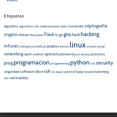
Etiquetas
criptografia
comando
algoritmo
algoritmos de ordenamiento
bash
hacking
crypto
gnu
Flask
hack
debian
git
fsf
filesystem
linux
infosec
iptables
kernel
mount
Inteligencia Artificial
mysql
networking
openssl
open source
password
procesos
poo
privacy
programacion
python
security
prog
programming
red
ssh
software libre
seguridad
tcpip
tunneling
systemd
ssl
swap
torvalds
vulnerability
vim