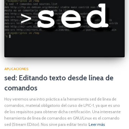
APLICACIONES
sed: Editando texto desde línea de
comandos
Hoy veremos una intro práctica a la herramienta sed de línea de
comandos, material obligatorio del curso de LPIC-1, ya que es uno
de los requisitos para obtener dicha certificación. Una interesante
herramienta de línea de comandos en GNU/Linux es el comando
sed (Stream EDitor). Nos sirve para editar texto
Leer más