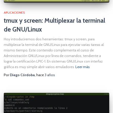
APLICACIONES
tmux y screen: Multiplexar la terminal
de GNU/Linux
Hoy introduciremos dos herramientas: tmux y screen, para
multiplexar la terminal de GNU/Linux para ejecutar varias tareas al
mismo tiempo. Este contenido complementa el curso de
Administración GNU/Linux por línea de comandos, tendiente a
lograr la certificación LPIC-1. En sistemas GNU/Linux con interfaz
gráfica es muy simple abrir varios emuladores
Leer más
Por
Diego Córdoba
, hace
3 años