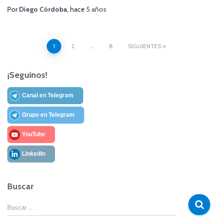
Por
Diego Córdoba
, hace
5 años
Paginación
1
2
…
8
SIGUIENTES
de
¡Seguinos!
entradas
Canal en Telegram
Grupo en Telegram
YouTube
LinkedIn
Buscar
B
Buscar …
u