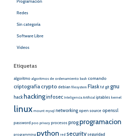
Programación
Redes
Sin categoría
Software Libre
Videos
Etiquetas
comando
algoritmo
algoritmos de ordenamiento
bash
crypto
gnu
Flask
criptografia
debian
git
fsf
filesystem
hacking
infosec
hack
iptables
kernel
Inteligencia Artificial
linux
networking
openssl
open source
mount
mysql
programacion
prog
password
procesos
poo
privacy
python
security
seguridad
programming
red