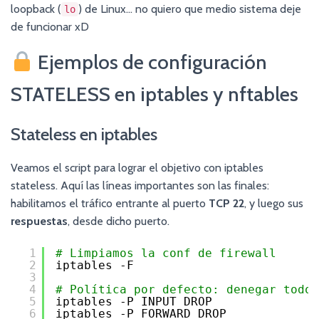
loopback (
) de Linux… no quiero que medio sistema deje
lo
de funcionar xD
Ejemplos de configuración
STATELESS en iptables y nftables
Stateless en iptables
Veamos el script para lograr el objetivo con iptables
stateless. Aquí las líneas importantes son las finales:
habilitamos el tráfico entrante al puerto
TCP 22
, y luego sus
respuestas
, desde dicho puerto.
1
# Limpiamos la conf de firewall
2
iptables -F
3
4
# Política por defecto: denegar todo
5
iptables -P INPUT DROP
6
iptables -P FORWARD DROP