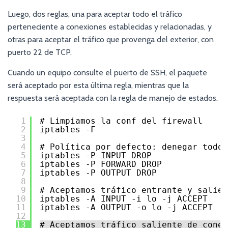
Luego, dos reglas, una para aceptar todo el tráfico
perteneciente a conexiones establecidas y relacionadas, y
otras para aceptar el tráfico que provenga del exterior, con
puerto 22 de TCP.
Cuando un equipo consulte el puerto de SSH, el paquete
será aceptado por esta última regla, mientras que la
respuesta será aceptada con la regla de manejo de estados.
1
# Limpiamos la conf del firewall
2
iptables -F
3
4
# Política por defecto: denegar todo
5
iptables -P INPUT DROP
6
iptables -P FORWARD DROP
7
iptables -P OUTPUT DROP
8
9
# Aceptamos tráfico entrante y salien
10
iptables -A INPUT -i lo -j ACCEPT
11
iptables -A OUTPUT -o lo -j ACCEPT
12
13
# Aceptamos tráfico saliente de conex