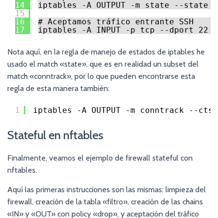
14
iptables -A OUTPUT -m state --state E
15
16
# Aceptamos tráfico entrante SSH
17
iptables -A INPUT -p tcp --dport 22 -
Nota aquí, en la regla de manejo de estados de iptables he
usado el match «state», que es en realidad un subset del
match «conntrack», por lo que pueden encontrarse esta
regla de esta manera también:
1
iptables -A OUTPUT -m conntrack --ctst
Stateful en nftables
Finalmente, veamos el ejemplo de firewall stateful con
nftables.
Aquí las primeras instrucciones son las mismas: limpieza del
firewall, creación de la tabla «filtro», creación de las chains
«IN» y «OUT» con policy «drop», y aceptación del tráfico