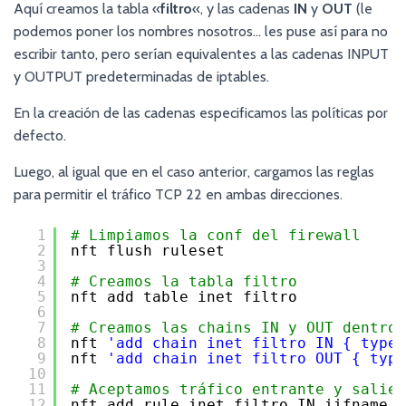
Aquí creamos la tabla «
filtro
«, y las cadenas
IN
y
OUT
(le
podemos poner los nombres nosotros… les puse así para no
escribir tanto, pero serían equivalentes a las cadenas INPUT
y OUTPUT predeterminadas de iptables.
En la creación de las cadenas especificamos las políticas por
defecto.
Luego, al igual que en el caso anterior, cargamos las reglas
para permitir el tráfico TCP 22 en ambas direcciones.
1
# Limpiamos la conf del firewall
2
nft flush ruleset
3
4
# Creamos la tabla filtro
5
nft add table inet filtro
6
7
# Creamos las chains IN y OUT dentro 
8
nft 
'add chain inet filtro IN { type 
9
nft 
'add chain inet filtro OUT { type
10
11
# Aceptamos tráfico entrante y salien
12
nft add rule inet filtro IN iifname 
"