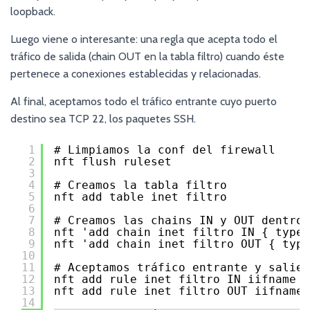
loopback.
Luego viene o interesante: una regla que acepta todo el
tráfico de salida (chain OUT en la tabla filtro) cuando éste
pertenece a conexiones establecidas y relacionadas.
Al final, aceptamos todo el tráfico entrante cuyo puerto
destino sea TCP 22, los paquetes SSH.
1
# Limpiamos la conf del firewall
2
nft flush ruleset
3
4
# Creamos la tabla filtro
5
nft add table inet filtro 
6
7
# Creamos las chains IN y OUT dentro 
8
nft 'add chain inet filtro IN { type 
9
nft 'add chain inet filtro OUT { type
10
11
# Aceptamos tráfico entrante y salien
12
nft add rule inet filtro IN iifname "
13
nft add rule inet filtro OUT iifname 
14