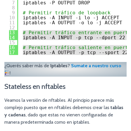
7
iptables -P OUTPUT DROP
8
9
# Permitir tráfico de loopback
10
iptables -A INPUT -i lo -j ACCEPT
11
iptables -A OUTPUT -o lo -j ACCEPT
12
13
# Permitir tráfico entrante en puerto
14
iptables -A INPUT -p tcp --dport 22 -
15
16
# Permitir tráfico saliente en puerto
17
iptables -A OUTPUT -p tcp --sport 22 
¿Querés saber más de
Iptables
?
Sumate a nuestro curso
!
Stateless en nftables
Veamos la versión de nftables. Al principio parece más
complejo puesto que en nftables debemos crear las
tablas
y cadenas
, dado que estas no vienen configuradas de
manera predeterminada como en iptables.