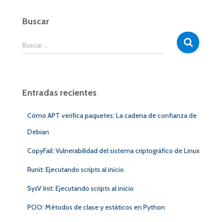
Buscar
B
Buscar …
u
s
c
a
Entradas recientes
r
:
Cómo APT verifica paquetes: La cadena de confianza de
Debian
CopyFail: Vulnerabilidad del sistema criptográfico de Linux
Runit: Ejecutando scripts al inicio
SysV Init: Ejecutando scripts al inicio
POO: Métodos de clase y estáticos en Python