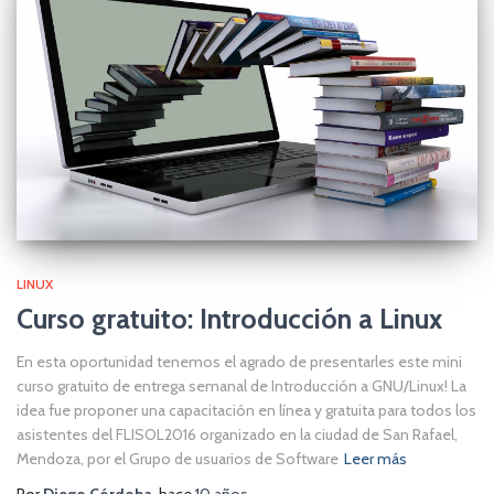
LINUX
Curso gratuito: Introducción a Linux
En esta oportunidad tenemos el agrado de presentarles este mini
curso gratuito de entrega semanal de Introducción a GNU/Linux! La
idea fue proponer una capacitación en línea y gratuita para todos los
asistentes del FLISOL2016 organizado en la ciudad de San Rafael,
Mendoza, por el Grupo de usuarios de Software
Leer más
Por
Diego Córdoba
, hace
10 años