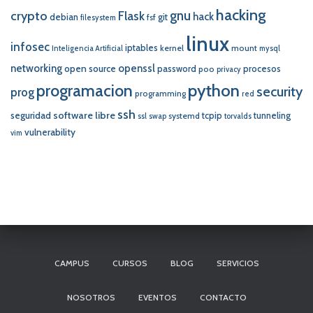
hacking
crypto
gnu
Flask
hack
debian
git
fsf
filesystem
linux
infosec
iptables
kernel
mount
Inteligencia Artificial
mysql
networking
openssl
open source
password
procesos
poo
privacy
programacion
python
security
prog
programming
red
ssh
software libre
seguridad
tcpip
tunneling
systemd
ssl
swap
torvalds
vulnerability
vim
CAMPUS
CURSOS
BLOG
SERVICIOS
NOSOTROS
EVENTOS
CONTACTO