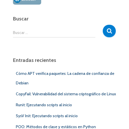
Buscar
B
Buscar …
u
s
c
a
Entradas recientes
r
:
Cómo APT verifica paquetes: La cadena de confianza de
Debian
CopyFail: Vulnerabilidad del sistema criptográfico de Linux
Runit: Ejecutando scripts al inicio
SysV Init: Ejecutando scripts al inicio
POO: Métodos de clase y estáticos en Python