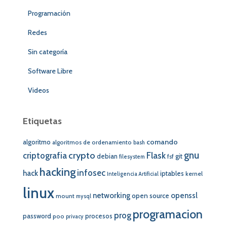
Programación
Redes
Sin categoría
Software Libre
Videos
Etiquetas
comando
algoritmo
algoritmos de ordenamiento
bash
crypto
gnu
Flask
criptografia
debian
git
fsf
filesystem
hacking
infosec
hack
iptables
kernel
Inteligencia Artificial
linux
networking
openssl
open source
mount
mysql
programacion
prog
password
procesos
poo
privacy