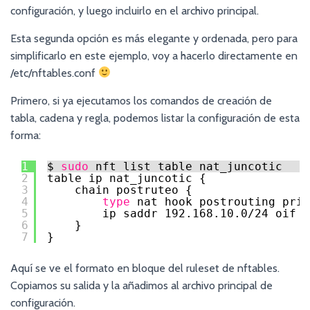
configuración, y luego incluirlo en el archivo principal.
Esta segunda opción es más elegante y ordenada, pero para
simplificarlo en este ejemplo, voy a hacerlo directamente en
/etc/nftables.conf
Primero, si ya ejecutamos los comandos de creación de
tabla, cadena y regla, podemos listar la configuración de esta
forma:
1
$ 
sudo
nft list table nat_juncotic
2
table ip nat_juncotic {
3
chain postruteo {
4
type
nat hook postrouting prio
5
ip saddr 192.168.10.0
/24
oif 
"
6
}
7
}
Aquí se ve el formato en bloque del ruleset de nftables.
Copiamos su salida y la añadimos al archivo principal de
configuración.