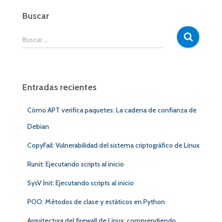
Buscar
B
Buscar …
u
s
c
a
Entradas recientes
r
:
Cómo APT verifica paquetes: La cadena de confianza de
Debian
CopyFail: Vulnerabilidad del sistema criptográfico de Linux
Runit: Ejecutando scripts al inicio
SysV Init: Ejecutando scripts al inicio
POO: Métodos de clase y estáticos en Python
Arquitectura del firewall de Linux: comprendiendo