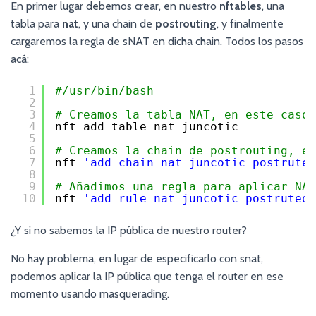
En primer lugar debemos crear, en nuestro
nftables
, una
tabla para
nat
, y una chain de
postrouting
, y finalmente
cargaremos la regla de sNAT en dicha chain. Todos los pasos
acá:
1
#/usr/bin/bash
2
3
# Creamos la tabla NAT, en este caso,
4
nft add table nat_juncotic
5
6
# Creamos la chain de postrouting, en
7
nft 
'add chain nat_juncotic postruteo
8
9
# Añadimos una regla para aplicar NAT
10
nft 
'add rule nat_juncotic postruteo 
¿Y si no sabemos la IP pública de nuestro router?
No hay problema, en lugar de especificarlo con snat,
podemos aplicar la IP pública que tenga el router en ese
momento usando masquerading.