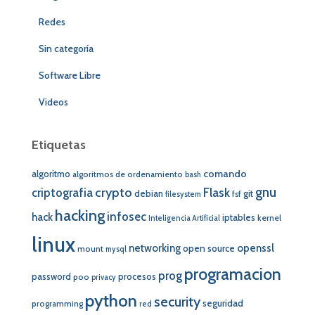
Redes
Sin categoría
Software Libre
Videos
Etiquetas
comando
algoritmo
algoritmos de ordenamiento
bash
crypto
gnu
Flask
criptografia
debian
git
fsf
filesystem
hacking
infosec
hack
iptables
kernel
Inteligencia Artificial
linux
networking
openssl
open source
mount
mysql
programacion
prog
password
procesos
poo
privacy
python
security
seguridad
programming
red