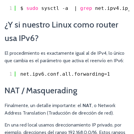
1
$ 
sudo
sysctl -a  | 
grep
net.ipv4.ip_f
¿Y si nuestro Linux como router
usa IPv6?
El procedimiento es exactamente igual al de IPv4, lo único
que cambia es el parámetro que activa el reenvío en IPv6:
1
net.ipv6.conf.all.forwarding=1
NAT / Masquerading
Finalmente, un detalle importante: el
NAT
, o Network
Address Translation (Traducción de dirección de red).
En una red local usamos direccionamiento IP privado, por
ejemplo, direcciones del rango 192.168.0.0/16. Estos rangos