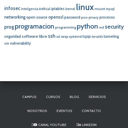
linux
infosec
iptables
kernel
mount
Inteligencia Artificial
mysql
networking
openssl
open source
password
procesos
poo
privacy
programacion
python
security
prog
programming
red
ssh
software libre
seguridad
tcpip
tunneling
systemd
ssl
swap
torvalds
vulnerability
vim
CAMPUS
CURSOS
BLOG
SERVICIOS
NOSOTROS
EVENTOS
CONTACTO
CANAL YOUTUBE
LINKEDIN