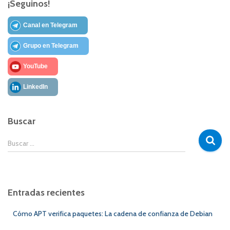
¡Seguinos!
Canal en Telegram
Grupo en Telegram
YouTube
LinkedIn
Buscar
B
Buscar …
u
s
c
a
Entradas recientes
r
:
Cómo APT verifica paquetes: La cadena de confianza de Debian