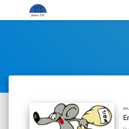
APL
E
En 