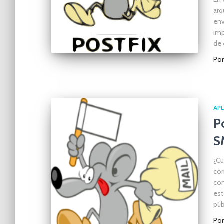
arq
env
imp
de 
Po
APL
P
S
¿Cu
cor
con
est
púb
Po