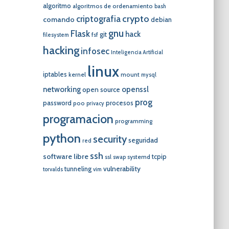
algoritmo
algoritmos de ordenamiento
bash
crypto
criptografia
comando
debian
gnu
Flask
hack
git
fsf
filesystem
hacking
infosec
Inteligencia Artificial
linux
iptables
kernel
mount
mysql
networking
openssl
open source
prog
password
procesos
poo
privacy
programacion
programming
python
security
seguridad
red
ssh
software libre
tcpip
systemd
ssl
swap
vulnerability
tunneling
torvalds
vim