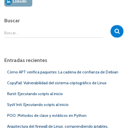
LinkedIn
Buscar
B
Buscar …
u
s
c
a
Entradas recientes
r
:
Cómo APT verifica paquetes: La cadena de confianza de Debian
CopyFail: Vulnerabilidad del sistema criptográfico de Linux
Runit: Ejecutando scripts al inicio
SysV Init: Ejecutando scripts al inicio
POO: Métodos de clase y estáticos en Python
Arquitectura del firewall de Linux: comprendiendo iptables,