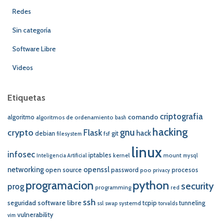
Redes
Sin categoría
Software Libre
Videos
Etiquetas
criptografia
comando
algoritmo
algoritmos de ordenamiento
bash
hacking
crypto
gnu
Flask
hack
debian
git
fsf
filesystem
linux
infosec
iptables
kernel
mount
Inteligencia Artificial
mysql
networking
openssl
open source
password
procesos
poo
privacy
programacion
python
security
prog
programming
red
ssh
software libre
seguridad
tcpip
tunneling
systemd
ssl
swap
torvalds
vulnerability
vim