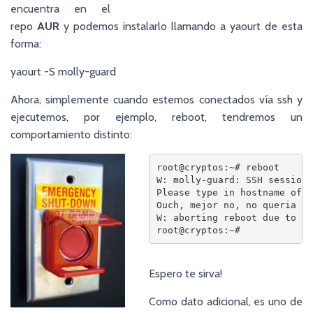
encuentra en el
repo
AUR
y podemos instalarlo llamando a yaourt de esta
forma:
yaourt -S molly-guard
Ahora, simplemente cuando estemos conectados vía ssh y
ejecutemos, por ejemplo, reboot, tendremos un
comportamiento distinto:
root@cryptos:~# reboot

W: molly-guard: SSH session 
Please type in hostname of t
Ouch, mejor no, no queria re
W: aborting reboot due to 30
root@cryptos:~#
Espero te sirva!
Como dato adicional, es uno de