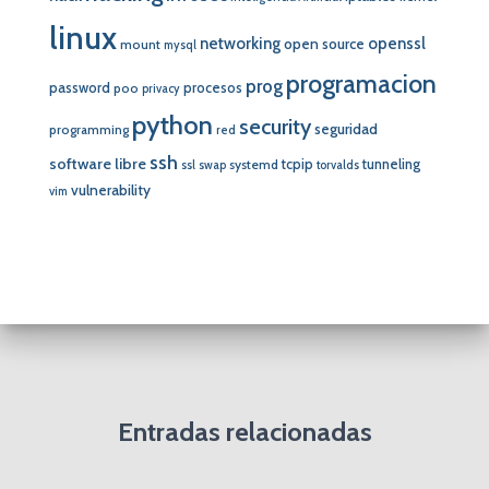
linux
networking
openssl
open source
mount
mysql
programacion
prog
password
procesos
poo
privacy
python
security
seguridad
programming
red
ssh
software libre
tcpip
tunneling
systemd
ssl
swap
torvalds
vulnerability
vim
Entradas relacionadas