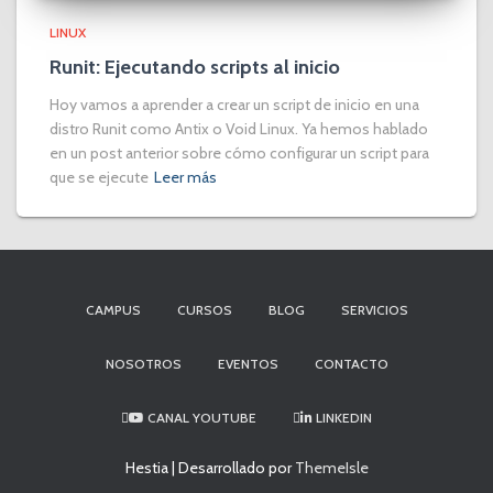
LINUX
Runit: Ejecutando scripts al inicio
Hoy vamos a aprender a crear un script de inicio en una
distro Runit como Antix o Void Linux. Ya hemos hablado
en un post anterior sobre cómo configurar un script para
que se ejecute
Leer más
CAMPUS
CURSOS
BLOG
SERVICIOS
NOSOTROS
EVENTOS
CONTACTO
CANAL YOUTUBE
LINKEDIN
Hestia | Desarrollado por
ThemeIsle