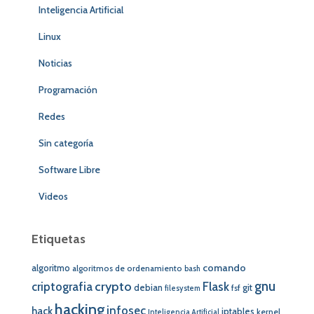
Inteligencia Artificial
Linux
Noticias
Programación
Redes
Sin categoría
Software Libre
Videos
Etiquetas
comando
algoritmo
algoritmos de ordenamiento
bash
crypto
gnu
Flask
criptografia
debian
git
fsf
filesystem
hacking
infosec
hack
iptables
kernel
Inteligencia Artificial