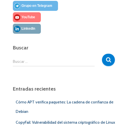
Grupo en Telegram
YouTube
LinkedIn
Buscar
B
Buscar …
u
s
c
a
Entradas recientes
r
:
Cómo APT verifica paquetes: La cadena de confianza de
Debian
CopyFail: Vulnerabilidad del sistema criptográfico de Linux