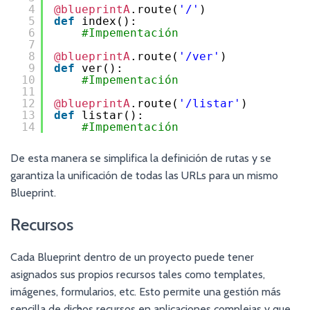
4
@blueprintA
.route(
'/'
)
5
def
index():
6
#Impementación
7
8
@blueprintA
.route(
'/ver'
)
9
def
ver():
10
#Impementación
11
12
@blueprintA
.route(
'/listar'
)
13
def
listar():
14
#Impementación
De esta manera se simplifica la definición de rutas y se
garantiza la unificación de todas las URLs para un mismo
Blueprint.
Recursos
Cada Blueprint dentro de un proyecto puede tener
asignados sus propios recursos tales como templates,
imágenes, formularios, etc. Esto permite una gestión más
sencilla de dichos recursos en aplicaciones complejas y que