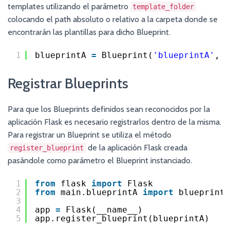
templates utilizando el parámetro
template_folder
colocando el path absoluto o relativo a la carpeta donde se
encontrarán las plantillas para dicho Blueprint.
1
blueprintA 
=
Blueprint(
'blueprintA'
, _
Registrar Blueprints
Para que los Blueprints definidos sean reconocidos por la
aplicación Flask es necesario registrarlos dentro de la misma.
Para registrar un Blueprint se utiliza el método
de la aplicación Flask creada
register_blueprint
pasándole como parámetro el Blueprint instanciado.
1
from
flask 
import
Flask
2
from
main.blueprintA 
import
blueprintA
3
4
app 
=
Flask(__name__)
5
app.register_blueprint(blueprintA)