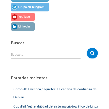
Grupo en Telegram
YouTube
LinkedIn
Buscar
B
Buscar …
u
s
c
a
Entradas recientes
r
:
Cómo APT verifica paquetes: La cadena de confianza de
Debian
CopyFail: Vulnerabilidad del sistema criptográfico de Linux