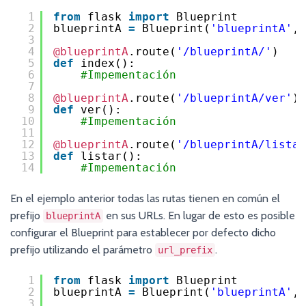
1
from
flask 
import
Blueprint
2
blueprintA 
=
Blueprint(
'blueprintA'
, 
3
4
@blueprintA
.route(
'/blueprintA/'
)
5
def
index():
6
#Impementación
7
8
@blueprintA
.route(
'/blueprintA/ver'
)
9
def
ver():
10
#Impementación
11
12
@blueprintA
.route(
'/blueprintA/listar
13
def
listar():
14
#Impementación
En el ejemplo anterior todas las rutas tienen en común el
prefijo
en sus URLs. En lugar de esto es posible
blueprintA
configurar el Blueprint para establecer por defecto dicho
prefijo utilizando el parámetro
.
url_prefix
1
from
flask 
import
Blueprint
2
blueprintA 
=
Blueprint(
'blueprintA'
, 
3