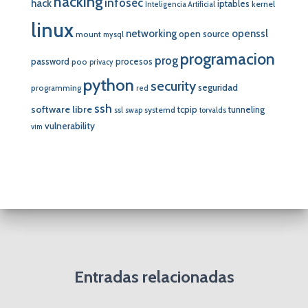
hacking
infosec
hack
iptables
kernel
Inteligencia Artificial
linux
networking
openssl
open source
mount
mysql
programacion
prog
password
procesos
poo
privacy
python
security
seguridad
programming
red
ssh
software libre
tcpip
tunneling
systemd
ssl
swap
torvalds
vulnerability
vim
Entradas relacionadas