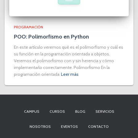
PROGRAMACIÓN
POO: Polimorfismo en Python
En este artículo veremos qué es el polimorfismo y cuál es
su función en la programación orientada a objetos.
Veremos el polimorfismo con y sin herencia y cómo
implementarlo correctamente. Polimorfismo En la
programación orientada
Leer más
CAMPUS
CURSOS
BLOG
SERVICIOS
NOSOTROS
EVENTOS
CONTACTO