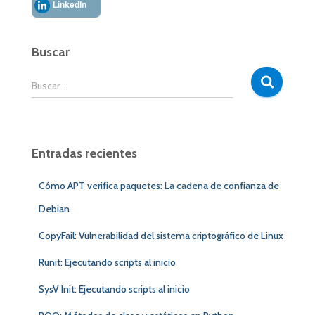
LinkedIn
Buscar
B
Buscar …
u
s
c
a
Entradas recientes
r
:
Cómo APT verifica paquetes: La cadena de confianza de
Debian
CopyFail: Vulnerabilidad del sistema criptográfico de Linux
Runit: Ejecutando scripts al inicio
SysV Init: Ejecutando scripts al inicio