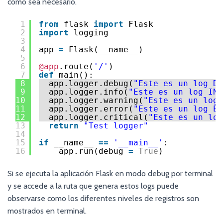
como sea necesario.
1
from
flask 
import
Flask
2
import
logging
3
4
app 
=
Flask(__name__)
5
6
@app
.route(
'/'
)
7
def
main():
8
app.logger.debug(
"Este es un log DE
9
app.logger.info(
"Este es un log INF
10
app.logger.warning(
"Este es un log 
11
app.logger.error(
"Este es un log ER
12
app.logger.critical(
"Este es un log
13
return
"Test logger"
14
15
if
__name__ 
=
=
'__main__'
:
16
app.run(debug 
=
True
)
Si se ejecuta la aplicación Flask en modo debug por terminal
y se accede a la ruta que genera estos logs puede
observarse como los diferentes niveles de registros son
mostrados en terminal.