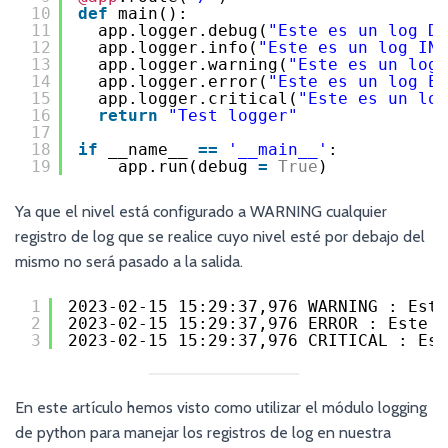
10
def
main():
11
app.logger.debug(
"Este es un log DE
12
app.logger.info(
"Este es un log INF
13
app.logger.warning(
"Este es un log 
14
app.logger.error(
"Este es un log ER
15
app.logger.critical(
"Este es un log
16
return
"Test logger"
17
18
if
__name__ 
=
=
'__main__'
:
19
app.run(debug 
=
True
)
Ya que el nivel está configurado a WARNING cualquier
registro de log que se realice cuyo nivel esté por debajo del
mismo no será pasado a la salida.
1
2023-02-15 15:29:37,976 WARNING : Este
2
2023-02-15 15:29:37,976 ERROR : Este e
3
2023-02-15 15:29:37,976 CRITICAL : Est
En este artículo hemos visto como utilizar el módulo logging
de python para manejar los registros de log en nuestra