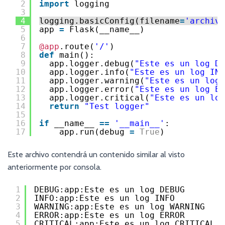
2
import
logging
3
4
logging.basicConfig(filename
=
'archivo
5
app 
=
Flask(__name__)
6
7
@app
.route(
'/'
)
8
def
main():
9
app.logger.debug(
"Este es un log DE
10
app.logger.info(
"Este es un log INF
11
app.logger.warning(
"Este es un log 
12
app.logger.error(
"Este es un log ER
13
app.logger.critical(
"Este es un log
14
return
"Test logger"
15
16
if
__name__ 
=
=
'__main__'
:
17
app.run(debug 
=
True
)
Este archivo contendrá un contenido similar al visto
anteriormente por consola.
1
DEBUG:app:Este es un log DEBUG
2
INFO:app:Este es un log INFO
3
WARNING:app:Este es un log WARNING
4
ERROR:app:Este es un log ERROR
5
CRITICAL:app:Este es un log CRITICAL