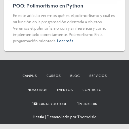
POO: Polimorfismo en Python
En este artículo veremos qué es el polimorfismo y cuál es
su función en la programación orientada a objetos.
Veremos el polimorfismo con y sin herencia y cómo
implementarlo correctamente. Polimorfismo En la
programación orientada
Leer más
CAMPUS
CURSOS
BLOG
SERVICIOS
NOSOTROS
EVENTOS
CONTACTO
CANAL YOUTUBE
LINKEDIN
Hestia | Desarrollado por
ThemeIsle