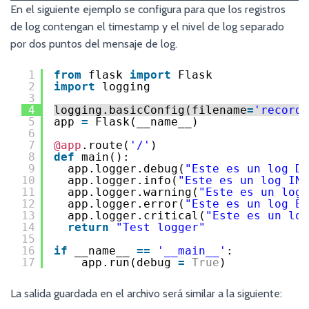
En el siguiente ejemplo se configura para que los registros
de log contengan el timestamp y el nivel de log separado
por dos puntos del mensaje de log.
1
from
flask 
import
Flask
2
import
logging
3
4
logging.basicConfig(filename
=
'record.
5
app 
=
Flask(__name__)
6
7
@app
.route(
'/'
)
8
def
main():
9
app.logger.debug(
"Este es un log DE
10
app.logger.info(
"Este es un log INF
11
app.logger.warning(
"Este es un log 
12
app.logger.error(
"Este es un log ER
13
app.logger.critical(
"Este es un log
14
return
"Test logger"
15
16
if
__name__ 
=
=
'__main__'
:
17
app.run(debug 
=
True
)
La salida guardada en el archivo será similar a la siguiente: