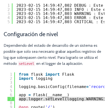
1
2023-02-15 14:59:47,802 DEBUG : Este e
2
2023-02-15 14:59:47,803 INFO : Este es
3
2023-02-15 14:59:47,803 WARNING : Este
4
2023-02-15 14:59:47,803 ERROR : Este e
5
2023-02-15 14:59:47,803 CRITICAL : Est
Configuración de nivel
Dependiendo del estado de desarrollo de un sistema es
posible que solo sea necesario grabar aquellos registros de
log que sobrepasen cierto nivel. Para lograrlo se utiliza el
método
en el logger de la aplicación.
setLevel
1
from
flask 
import
Flask
2
import
logging
3
4
logging.basicConfig(filename
=
'record.
5
6
app 
=
Flask(__name__)
7
app.logger.setLevel(logging.WARNING)
8
9
@app
.route(
'/'
)