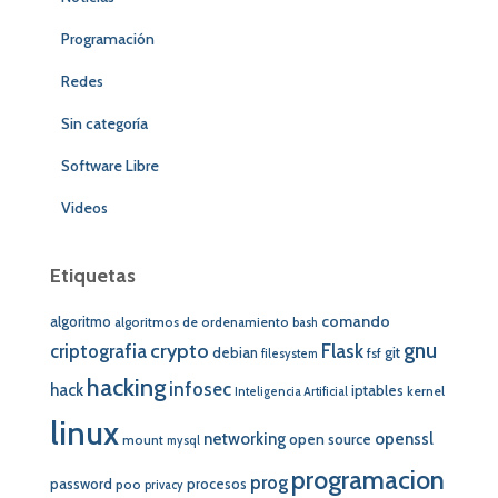
Programación
Redes
Sin categoría
Software Libre
Videos
Etiquetas
comando
algoritmo
algoritmos de ordenamiento
bash
crypto
gnu
Flask
criptografia
debian
git
fsf
filesystem
hacking
infosec
hack
iptables
kernel
Inteligencia Artificial
linux
networking
openssl
open source
mount
mysql
programacion
prog
password
procesos
poo
privacy