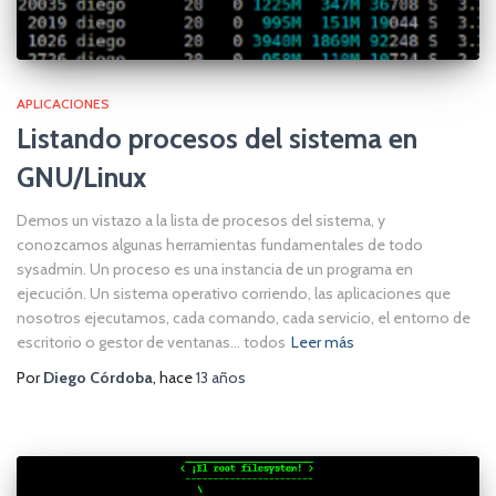
APLICACIONES
Listando procesos del sistema en
GNU/Linux
Demos un vistazo a la lista de procesos del sistema, y
conozcamos algunas herramientas fundamentales de todo
sysadmin. Un proceso es una instancia de un programa en
ejecución. Un sistema operativo corriendo, las aplicaciones que
nosotros ejecutamos, cada comando, cada servicio, el entorno de
escritorio o gestor de ventanas… todos
Leer más
Por
Diego Córdoba
, hace
13 años