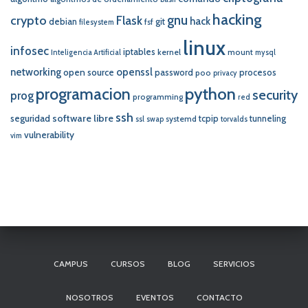
hacking
crypto
gnu
Flask
hack
debian
git
fsf
filesystem
linux
infosec
iptables
kernel
mount
Inteligencia Artificial
mysql
networking
openssl
open source
password
procesos
poo
privacy
programacion
python
security
prog
programming
red
ssh
software libre
seguridad
tcpip
tunneling
systemd
ssl
swap
torvalds
vulnerability
vim
CAMPUS
CURSOS
BLOG
SERVICIOS
NOSOTROS
EVENTOS
CONTACTO