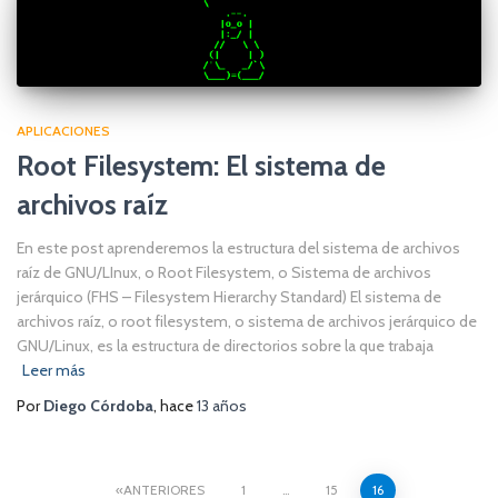
APLICACIONES
Root Filesystem: El sistema de
archivos raíz
En este post aprenderemos la estructura del sistema de archivos
raíz de GNU/LInux, o Root Filesystem, o Sistema de archivos
jerárquico (FHS – Filesystem Hierarchy Standard) El sistema de
archivos raíz, o root filesystem, o sistema de archivos jerárquico de
GNU/Linux, es la estructura de directorios sobre la que trabaja
Leer más
Por
Diego Córdoba
, hace
13 años
Paginación
ANTERIORES
1
…
15
16