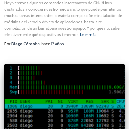
Hoy veremos algunos comandos interesantes de GNU/Linux
destinados a conocer nuestro hardware, lo que puede permitirnos
muchas tareas interesantes, desde la compilación e instalación de
módulos del kernel y drivers de aplicaciones, hasta la re-
compilación de un kernel para nuestro equipo. Y por qué no, saber
efectivamente qué dispositivos tenemos
Leer más
Por
Diego Córdoba
, hace
12 años