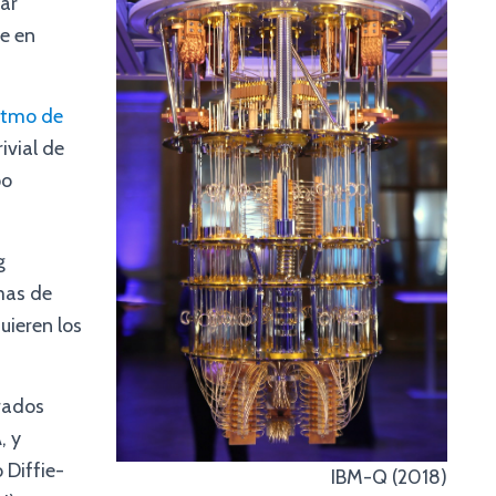
ar
e en
itmo de
ivial de
po
g
mas de
uieren los
frados
, y
Diffie-
IBM-Q (2018)