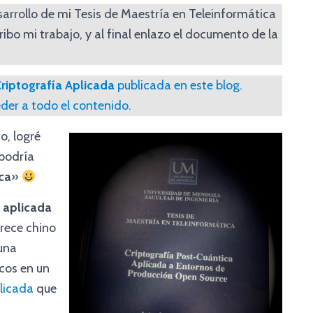
arrollo de mi Tesis de Maestría en Teleinformática
ibo mi trabajo, y al final enlazo el documento de la
Criptografía Aplicada
publicada en este blog.
der a todo el contenido.
o, logré
 podría
ca
»
 aplicada
arece chino
 una
icos en un
licada
que