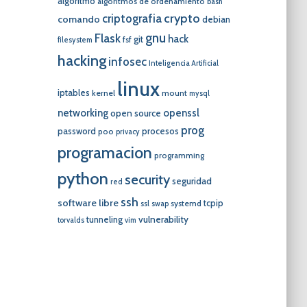
algoritmo
algoritmos de ordenamiento
bash
crypto
criptografia
comando
debian
gnu
Flask
hack
git
fsf
filesystem
hacking
infosec
Inteligencia Artificial
linux
iptables
kernel
mount
mysql
networking
openssl
open source
prog
password
procesos
poo
privacy
programacion
programming
python
security
seguridad
red
ssh
software libre
tcpip
systemd
ssl
swap
vulnerability
tunneling
torvalds
vim