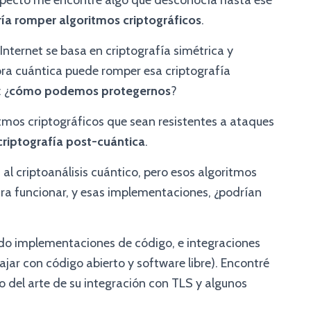
especto me encontré algo que desconocía hasta ese
a romper algoritmos criptográficos
.
nternet se basa en criptografía simétrica y
ra cuántica puede romper esa criptografía
 ¿
cómo podemos protegernos
?
itmos criptográficos que sean resistentes a ataques
criptografía
post-cuántica
.
s al criptoanálisis cuántico, pero esos algoritmos
a funcionar, y esas implementaciones, ¿podrían
ndo implementaciones de código, e integraciones
jar con código abierto y software libre). Encontré
do del arte de su integración con TLS y algunos