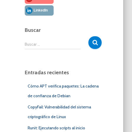
LinkedIn
Buscar
B
Buscar …
u
s
c
a
Entradas recientes
r
:
Cómo APT verifica paquetes: La cadena
de confianza de Debian
CopyFail: Vulnerabilidad del sistema
criptográfico de Linux
Runit: Ejecutando scripts al inicio