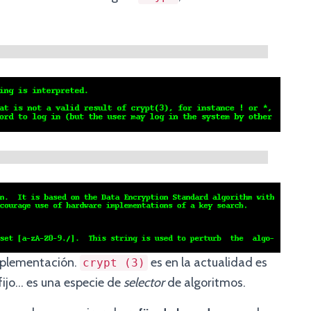
implementación.
es en la actualidad es
crypt (3)
 fijo… es una especie de
selector
de algoritmos.