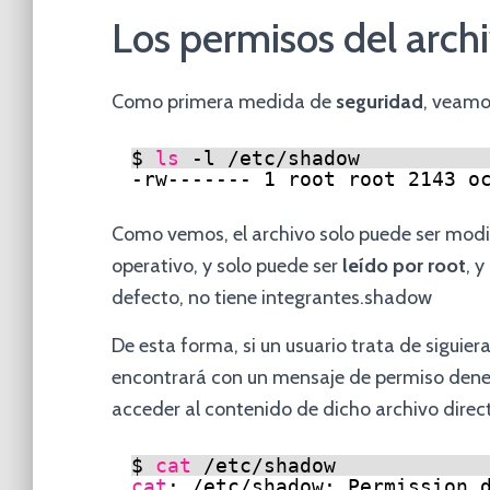
Los permisos del arch
Como primera medida de
seguridad
, veamo
$ 
ls
-l 
/etc/shadow
-rw------- 1 root root 2143 o
Como vemos, el archivo solo puede ser modif
operativo, y solo puede ser
leído por root
, 
defecto, no tiene integrantes.shadow
De esta forma, si un usuario trata de siguie
encontrará con un mensaje de permiso denega
acceder al contenido de dicho archivo dire
$ 
cat
/etc/shadow
cat
: 
/etc/shadow
: Permission 