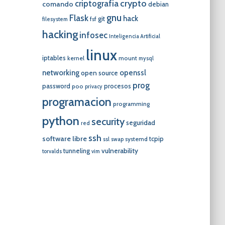
crypto
criptografia
comando
debian
gnu
Flask
hack
git
fsf
filesystem
hacking
infosec
Inteligencia Artificial
linux
iptables
kernel
mount
mysql
networking
openssl
open source
prog
password
procesos
poo
privacy
programacion
programming
python
security
seguridad
red
ssh
software libre
tcpip
systemd
ssl
swap
vulnerability
tunneling
torvalds
vim