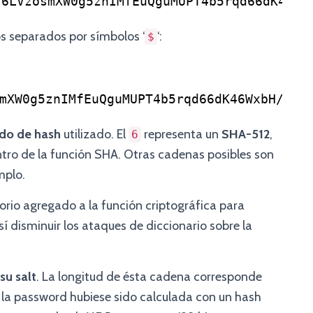
J6LVzosmXW0g5znIMfEuQguMUPT4b5rqd66dK46Wx
 separados por símbolos ‘
‘:
$
mXW0g5znIMfEuQguMUPT4b5rqd66dK46WxbH/pPH
do de hash
utilizado. El
representa un
SHA-512
,
6
tro de la función SHA. Otras cadenas posibles son
mplo.
torio agregado a la función criptográfica para
así disminuir los ataques de diccionario sobre la
su salt
. La longitud de ésta cadena corresponde
si la password hubiese sido calculada con un hash