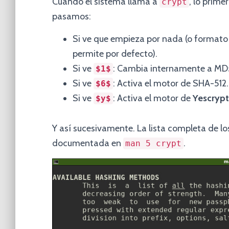
Cuando el sistema llama a
, lo prime
crypt
pasamos:
Si ve que empieza por nada (o formato a
permite por defecto).
Si ve
: Cambia internamente a MD
$1$
Si ve
: Activa el motor de SHA-512.
$6$
Si ve
: Activa el motor de
Yescrypt
$y$
Y así sucesivamente. La lista completa de lo
documentada en
.
man 5 crypt