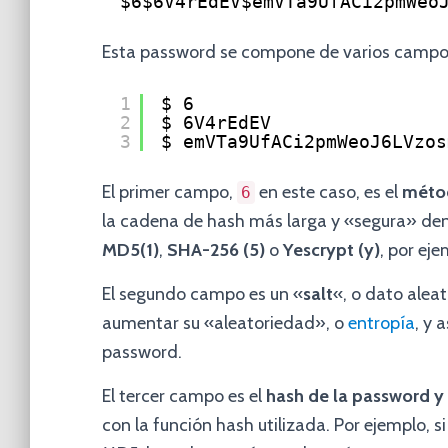
$6$6V4rEdEV$emVTa9UfACi2pmWeo
Esta password se compone de varios campos
1
$ 6
2
$ 6V4rEdEV
3
$ emVTa9UfACi2pmWeoJ6LVzos
El primer campo,
en este caso, es el
méto
6
la cadena de hash más larga y «segura» den
MD5(1)
,
SHA-256 (5)
o
Yescrypt (y)
, por eje
El segundo campo es un «
salt
«, o dato alea
aumentar su «aleatoriedad», o
entropía
, y 
password.
El tercer campo es el
hash de la password y 
con la función hash utilizada. Por ejemplo, 