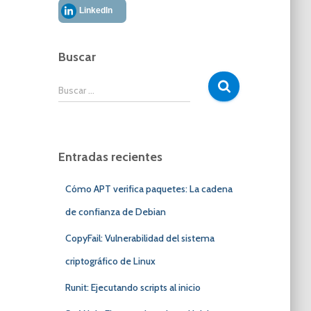
LinkedIn
Buscar
B
Buscar …
u
s
c
a
Entradas recientes
r
:
Cómo APT verifica paquetes: La cadena
de confianza de Debian
CopyFail: Vulnerabilidad del sistema
criptográfico de Linux
Runit: Ejecutando scripts al inicio