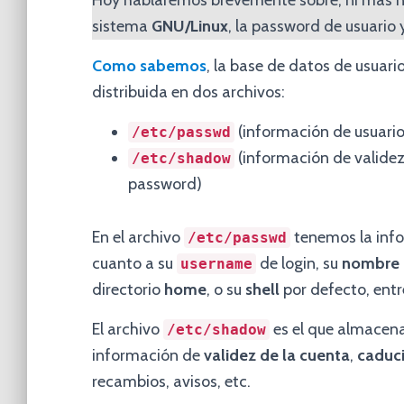
Hoy hablaremos brevemente sobre, ni más ni
sistema
GNU/Linux
, la password de usuario
Como sabemos
, la base de datos de usuari
distribuida en dos archivos:
(información de usuario
/etc/passwd
(información de validez
/etc/shadow
password)
En el archivo
tenemos la info
/etc/passwd
cuanto a su
de login, su
nombre
username
directorio
home
, o su
shell
por defecto, entr
El archivo
es el que almacen
/etc/shadow
información de
validez de la cuenta
,
caduc
recambios, avisos, etc.