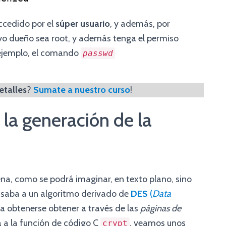
accedido por el
súper usuario
, y además, por
cuyo dueño sea root, y además tenga el permiso
r ejemplo, el comando
passwd
etalles
?
Sumate a nuestro curso
!
la generación de la
na, como se podrá imaginar, en texto plano, sino
asaba a un algoritmo derivado de
DES
(
Data
ía obtenerse obtener a través de las
páginas de
 a la función de código C
, veamos unos
crypt