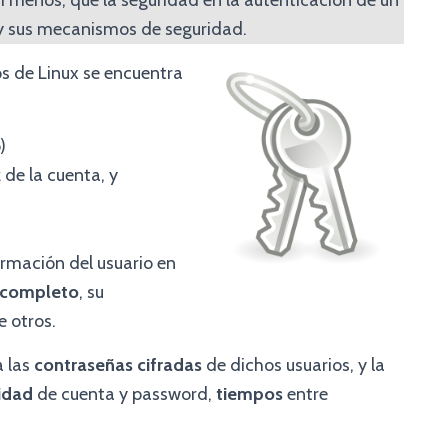
 menos, que la seguridad en la autenticación de un
 y sus mecanismos de seguridad.
os de Linux se encuentra
)
 de la cuenta, y
rmación del usuario en
 completo
, su
e otros.
a las
contraseñas cifradas
de dichos usuarios, y la
idad
de cuenta y password,
tiempos
entre