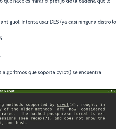
ro que hace es mirar el
prefijo de la cadena
que le
ntiguo): Intenta usar DES (ya casi ninguna distro lo
5.
.
s algoritmos que soporta cyrpt() se encuentra