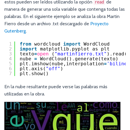
estos pueden ser leídos utilizando la opción
de
read
manera de generar una sola variable que contenga todas las
palabras. En el siguiente ejemplo se analiza la obra Martin
Fierro desde un archivo .txt descargado de
Proyecto
Gutenberg
.
1
from
wordcloud 
import
WordCloud
2
import
matplotlib.pyplot as plt
3
texto
=
open
(
"martinfierro.txt"
).read()
4
nube 
=
WordCloud().generate(texto)
5
plt.imshow(nube,interpolation
=
'bilinea
6
plt.axis(
"off"
)
7
plt.show()
En la nube resultante puede verse las palabras más
utilizadas en la obra.