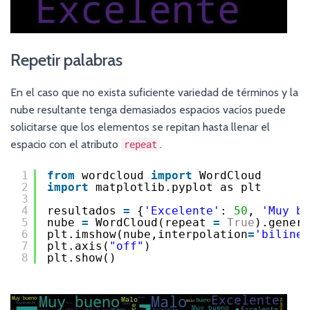
Repetir palabras
En el caso que no exista suficiente variedad de términos y la
nube resultante tenga demasiados espacios vacíos puede
solicitarse que los elementos se repitan hasta llenar el
espacio con el atributo
.
repeat
1
from
wordcloud 
import
WordCloud
2
import
matplotlib.pyplot as plt
3
4
resultados 
=
{
'Excelente'
: 
50
, 
'Muy bu
5
nube 
=
WordCloud(repeat 
=
True
).genera
6
plt.imshow(nube,interpolation
=
'bilinea
7
plt.axis(
"off"
)
8
plt.show()