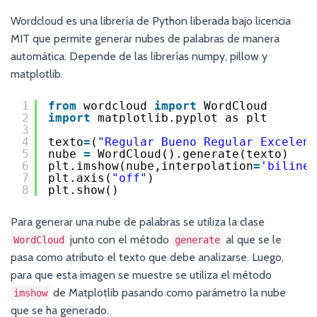
Wordcloud es una librería de Python liberada bajo licencia
MIT que permite generar nubes de palabras de manera
automática. Depende de las librerías numpy, pillow y
matplotlib.
1
from
wordcloud 
import
WordCloud
2
import
matplotlib.pyplot as plt
3
4
texto
=
(
"Regular Bueno Regular Excelent
5
nube 
=
WordCloud().generate(texto)
6
plt.imshow(nube,interpolation
=
'bilinea
7
plt.axis(
"off"
)
8
plt.show()
Para generar una nube de palabras se utiliza la clase
junto con el método
al que se le
WordCloud
generate
pasa como atributo el texto que debe analizarse. Luego,
para que esta imagen se muestre se utiliza el método
de Matplotlib pasando como parámetro la nube
imshow
que se ha generado.