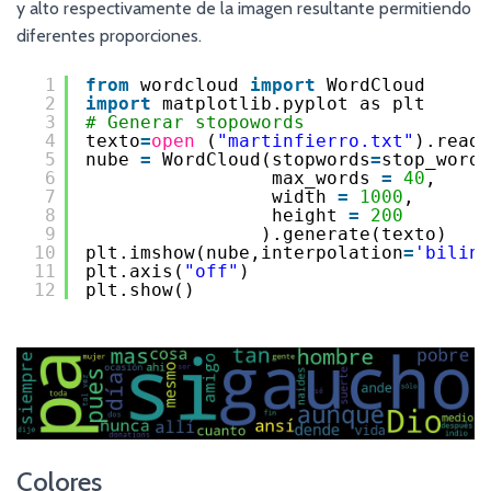
y alto respectivamente de la imagen resultante permitiendo
diferentes proporciones.
1
from
wordcloud 
import
WordCloud
2
import
matplotlib.pyplot as plt
3
# Generar stopowords
4
texto
=
open
(
"martinfierro.txt"
).read(
5
nube 
=
WordCloud(stopwords
=
stop_words
6
max_words 
=
40
,
7
width 
=
1000
,
8
height 
=
200
9
).generate(texto)
10
plt.imshow(nube,interpolation
=
'biline
11
plt.axis(
"off"
)
12
plt.show()
Colores