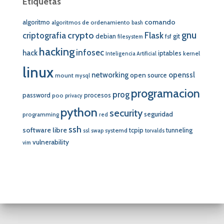
Etiquetas
comando
algoritmo
algoritmos de ordenamiento
bash
crypto
gnu
Flask
criptografia
debian
git
fsf
filesystem
hacking
infosec
hack
iptables
kernel
Inteligencia Artificial
linux
networking
openssl
open source
mount
mysql
programacion
prog
password
procesos
poo
privacy
python
security
seguridad
programming
red
ssh
software libre
tcpip
tunneling
systemd
ssl
swap
torvalds
vulnerability
vim