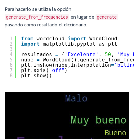
Para hacerlo se utiliza la opción
en lugar de
generate_from_frequencies
generate
pasando como resultado el diccionario.
1
from
wordcloud 
import
WordCloud
2
import
matplotlib.pyplot as plt
3
4
resultados 
=
{
'Excelente'
: 
50
, 
'Muy bu
5
nube 
=
WordCloud().generate_from_frequ
6
plt.imshow(nube,interpolation
=
'bilinea
7
plt.axis(
"off"
)
8
plt.show()