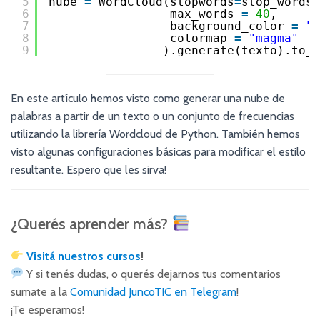
5
nube 
=
WordCloud(stopwords
=
stop_words,
6
max_words 
=
40
,
7
background_color 
=
"g
8
colormap 
=
"magma"
9
).generate(texto).to_f
En este artículo hemos visto como generar una nube de
palabras a partir de un texto o un conjunto de frecuencias
utilizando la librería Wordcloud de Python. También hemos
visto algunas configuraciones básicas para modificar el estilo
resultante. Espero que les sirva!
¿Querés aprender más?
Visitá nuestros cursos
!
Y si tenés dudas, o querés dejarnos tus comentarios
sumate a la
Comunidad JuncoTIC en Telegram
!
¡Te esperamos!