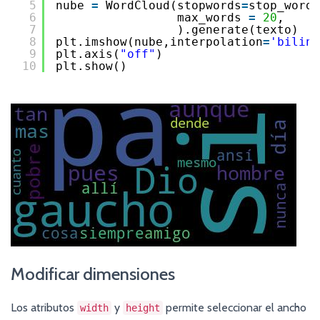
5
nube 
=
WordCloud(stopwords
=
stop_words
6
max_words 
=
20
,
7
).generate(texto)
8
plt.imshow(nube,interpolation
=
'biline
9
plt.axis(
"off"
)
10
plt.show()
Modificar dimensiones
Los atributos
y
permite seleccionar el ancho
width
height