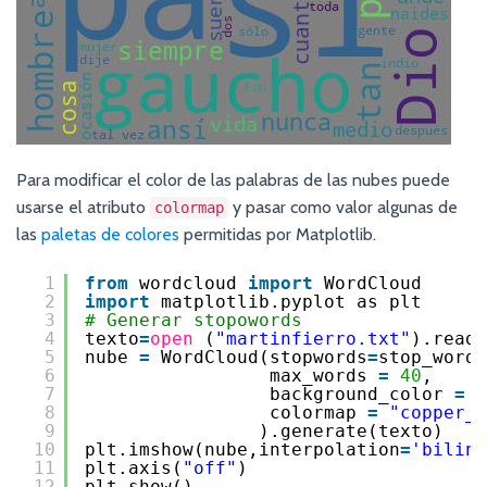
Para modificar el color de las palabras de las nubes puede
usarse el atributo
y pasar como valor algunas de
colormap
las
paletas de colores
permitidas por Matplotlib.
1
from
wordcloud 
import
WordCloud
2
import
matplotlib.pyplot as plt
3
# Generar stopowords
4
texto
=
open
(
"martinfierro.txt"
).read(
5
nube 
=
WordCloud(stopwords
=
stop_words
6
max_words 
=
40
,
7
background_color 
=
"
8
colormap 
=
"copper_r
9
).generate(texto)
10
plt.imshow(nube,interpolation
=
'biline
11
plt.axis(
"off"
)
12
plt.show()