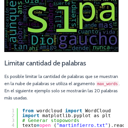
Limitar cantidad de palabras
Es posible limitar la cantidad de palabras que se muestran
en la nube de palabras se utiliza el argumento
.
max_words
En el siguiente ejemplo solo se mostrarán las 20 palabras
más usadas.
1
from
wordcloud 
import
WordCloud
2
import
matplotlib.pyplot as plt
3
# Generar stopowords
4
texto
=
open
(
"martinfierro.txt"
).read(