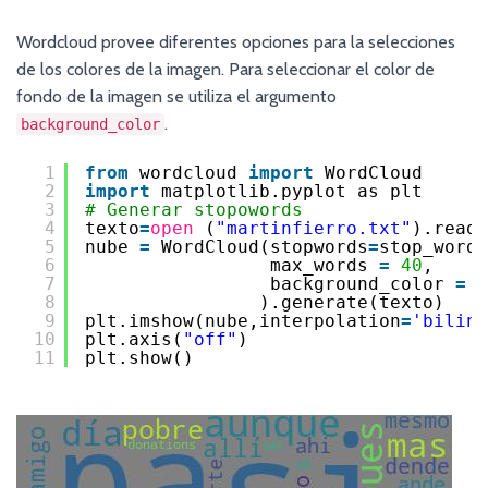
Wordcloud provee diferentes opciones para la selecciones
de los colores de la imagen. Para seleccionar el color de
fondo de la imagen se utiliza el argumento
.
background_color
1
from
wordcloud 
import
WordCloud
2
import
matplotlib.pyplot as plt
3
# Generar stopowords
4
texto
=
open
(
"martinfierro.txt"
).read(
5
nube 
=
WordCloud(stopwords
=
stop_words
6
max_words 
=
40
,
7
background_color 
=
"
8
).generate(texto)
9
plt.imshow(nube,interpolation
=
'biline
10
plt.axis(
"off"
)
11
plt.show()