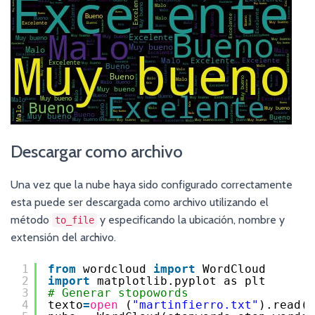
Descargar como archivo
Una vez que la nube haya sido configurado correctamente
esta puede ser descargada como archivo utilizando el
método
y especificando la ubicación, nombre y
to_file
extensión del archivo.
1
from
wordcloud 
import
WordCloud
2
import
matplotlib.pyplot as plt
3
# Generar stopowords
4
texto
=
open
(
"martinfierro.txt"
).read()