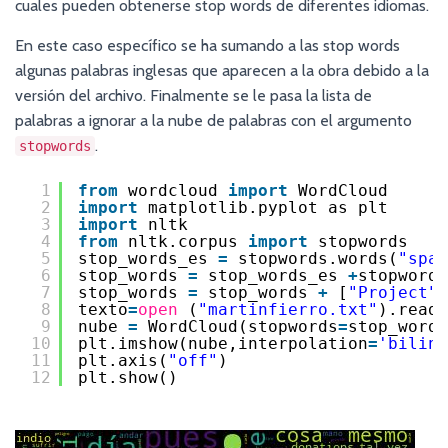
cuales pueden obtenerse stop words de diferentes idiomas.
En este caso específico se ha sumando a las stop words
algunas palabras inglesas que aparecen a la obra debido a la
versión del archivo. Finalmente se le pasa la lista de
palabras a ignorar a la nube de palabras con el argumento
.
stopwords
1
from
wordcloud 
import
WordCloud
2
import
matplotlib.pyplot as plt
3
import
nltk
4
from
nltk.corpus 
import
stopwords
5
stop_words_es 
=
stopwords.words(
"span
6
stop_words 
=
stop_words_es 
+
stopwords
7
stop_words 
=
stop_words 
+
[
"Project"
,
8
texto
=
open
(
"martinfierro.txt"
).read(
9
nube 
=
WordCloud(stopwords
=
stop_words
10
plt.imshow(nube,interpolation
=
'biline
11
plt.axis(
"off"
)
12
plt.show()