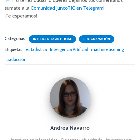
Y si tenés dudas, o querés dejarnos tus comentarios
sumate a la
Comunidad JuncoTIC en Telegram
!
¡Te esperamos!
Categorías:
INTELIGENCIA ARTIFICIAL
PROGRAMACIÓN
Etiquetas:
estadística
Inteligencia Artificial
machine learning
traducción
Andrea Navarro
- Ingeniera en Informática - Docente universitaria - Investigadora