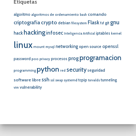
Etiquetas
comando
algoritmo
algoritmos de ordenamiento
bash
crypto
gnu
Flask
criptografia
debian
git
fsf
filesystem
hacking
infosec
hack
iptables
kernel
Inteligencia Artificial
linux
networking
openssl
open source
mount
mysql
programacion
prog
password
procesos
poo
privacy
python
security
seguridad
programming
red
ssh
software libre
tcpip
tunneling
systemd
ssl
swap
torvalds
vulnerability
vim