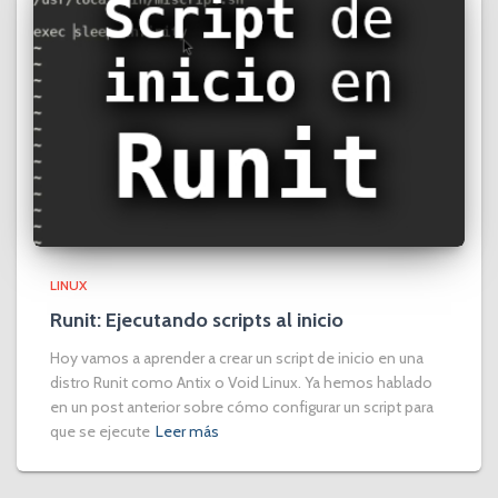
LINUX
Runit: Ejecutando scripts al inicio
Hoy vamos a aprender a crear un script de inicio en una
distro Runit como Antix o Void Linux. Ya hemos hablado
en un post anterior sobre cómo configurar un script para
que se ejecute
Leer más