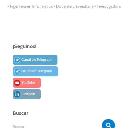
- Ingeniera en Informática - Docente universitaria - Investigadora
¡Seguinos!
Canal en Telegram
Grupo en Telegram
YouTube
LinkedIn
Buscar
B
Buscar …