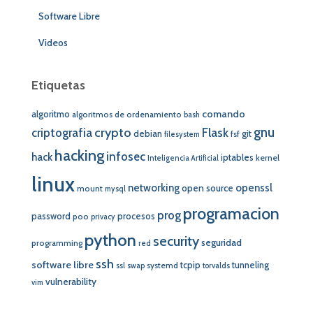
Software Libre
Videos
Etiquetas
comando
algoritmo
algoritmos de ordenamiento
bash
crypto
gnu
Flask
criptografia
debian
git
fsf
filesystem
hacking
infosec
hack
iptables
kernel
Inteligencia Artificial
linux
networking
openssl
open source
mount
mysql
programacion
prog
password
procesos
poo
privacy
python
security
seguridad
programming
red
ssh
software libre
tcpip
tunneling
systemd
ssl
swap
torvalds
vulnerability
vim