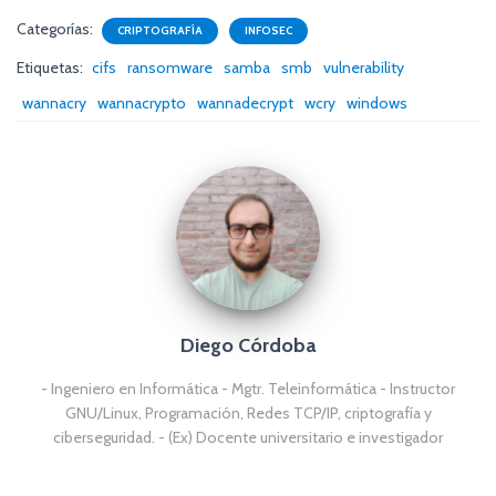
Categorías:
CRIPTOGRAFÍA
INFOSEC
Etiquetas:
cifs
ransomware
samba
smb
vulnerability
wannacry
wannacrypto
wannadecrypt
wcry
windows
Diego Córdoba
- Ingeniero en Informática - Mgtr. Teleinformática - Instructor
GNU/Linux, Programación, Redes TCP/IP, criptografía y
ciberseguridad. - (Ex) Docente universitario e investigador