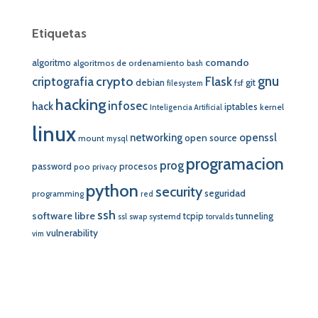
Etiquetas
comando
algoritmo
algoritmos de ordenamiento
bash
crypto
gnu
Flask
criptografia
debian
git
fsf
filesystem
hacking
infosec
hack
iptables
kernel
Inteligencia Artificial
linux
networking
openssl
open source
mount
mysql
programacion
prog
password
procesos
poo
privacy
python
security
seguridad
programming
red
ssh
software libre
tcpip
tunneling
systemd
ssl
swap
torvalds
vulnerability
vim