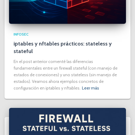
INFOSEC
iptables y nftables prácticos: stateless y
stateful
En el post anterior comenté las diferencias
fundamentales entre un firewall stateful (con manejo de
estados de conexiones) y uno stateless (sin manejo de
estados). Veamos ahora ejemplos concretos de
configuración en iptables y nftables.
Leer más