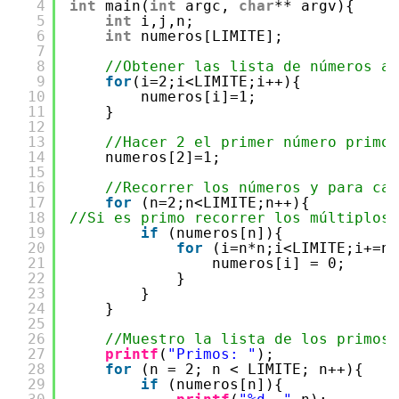
4
int
main(
int
argc, 
char
** argv){
5
int
i,j,n;
6
int
numeros[LIMITE];
7
8
//Obtener las lista de números a 
9
for
(i=2;i<LIMITE;i++){
10
numeros[i]=1;
11
}
12
13
//Hacer 2 el primer número primo
14
numeros[2]=1;
15
16
//Recorrer los números y para cad
17
for
(n=2;n<LIMITE;n++){
18
//Si es primo recorrer los múltiplos 
19
if
(numeros[n]){
20
for
(i=n*n;i<LIMITE;i+=n)
21
numeros[i] = 0;
22
}
23
}
24
}
25
26
//Muestro la lista de los primos 
27
printf
(
"Primos: "
);
28
for
(n = 2; n < LIMITE; n++){
29
if
(numeros[n]){