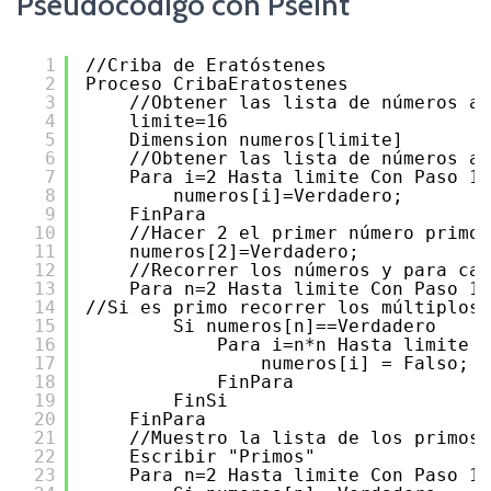
Pseudocódigo con Pseint
1
//Criba de Eratóstenes
2
Proceso CribaEratostenes
3
//Obtener las lista de números a 
4
limite=16 
5
Dimension numeros[limite]
6
//Obtener las lista de números a 
7
Para i=2 Hasta limite Con Paso 1 
8
numeros[i]=Verdadero; 
9
FinPara 
10
//Hacer 2 el primer número primo 
11
numeros[2]=Verdadero;
12
//Recorrer los números y para cad
13
Para n=2 Hasta limite Con Paso 1 
14
//Si es primo recorrer los múltiplos 
15
Si numeros[n]==Verdadero 
16
Para i=n*n Hasta limite C
17
numeros[i] = Falso;
18
FinPara
19
FinSi
20
FinPara
21
//Muestro la lista de los primos 
22
Escribir "Primos" 
23
Para n=2 Hasta limite Con Paso 1 