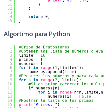
30
printf
(
"%d  "
,n);
31
}
32
}
33
34
return
0;
35
}
Algortimo para Python
1
#Criba de Eratóstenes
2
#Obtener las lista de números a evalu
3
limite 
=
16
4
primos 
=
[]
5
numeros
=
[]
6
for
i 
in
range
(
1
,limite
+
1
):
7
numeros.append(
True
)
8
#Recorrer los números y para cada uno
9
for
n 
in
range
(
2
, limite):
10
#Si es primo recorrer los múltipl
11
if
numeros[n]:
12
for
i 
in
range
(n
*
n,limite,n):
13
numeros[i] 
=
False
14
#Mostrar la lista de los primos
15
print
(
"Primos: "
)