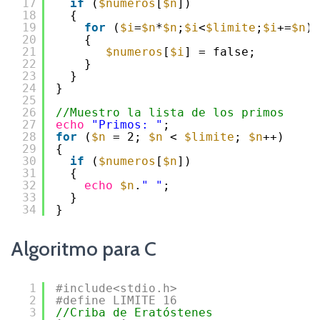
17
if
(
$numeros
[
$n
])
18
{
19
for
(
$i
=
$n
*
$n
;
$i
<
$limite
;
$i
+=
$n
)
20
{
21
$numeros
[
$i
] = false;
22
}
23
}
24
}
25
26
//Muestro la lista de los primos 
27
echo
"Primos: "
;
28
for
(
$n
= 2; 
$n
< 
$limite
; 
$n
++)
29
{
30
if
(
$numeros
[
$n
])
31
{
32
echo
$n
.
" "
;
33
}
34
}
Algoritmo para C
1
#include<stdio.h>
2
#define LIMITE 16 
3
//Criba de Eratóstenes