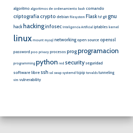
comando
algoritmo
algoritmos de ordenamiento
bash
crypto
gnu
Flask
criptografia
debian
git
fsf
filesystem
hacking
infosec
hack
iptables
kernel
Inteligencia Artificial
linux
networking
openssl
open source
mount
mysql
programacion
prog
password
procesos
poo
privacy
python
security
seguridad
programming
red
ssh
software libre
tcpip
tunneling
systemd
ssl
swap
torvalds
vulnerability
vim