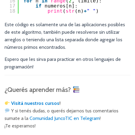
16
for
n 
in
range
(
2
, limite):
17
if
numeros[n]:
18
print
(
str
(n)
+
" "
)
Este código es solamente una de las aplicaciones posibles
de este algoritmo, también puede resolverse sin utilizar
arreglos o teniendo una lista separada donde agregar los
números primos encontrados.
Espero que les sirva para practicar en otros lenguajes de
programación!
¿Querés aprender más?
Visitá nuestros cursos
!
Y si tenés dudas, o querés dejarnos tus comentarios
sumate a la
Comunidad JuncoTIC en Telegram
!
¡Te esperamos!