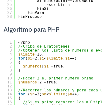
24
Si numeros[n]==Verdadero
25
Escribir n 
26
FinSi 
27
FinPara 
28
FinProceso
Algoritmo para PHP
1
<?php
2
//Criba de Eratóstenes
3
//Obtener las lista de números a eval
4
$limite
=16;
5
for
(
$i
=2;
$i
<
$limite
;
$i
++)
6
{
7
$numeros
[
$i
]=true;
8
}
9
10
//Hacer 2 el primer número primo
11
$numeros
[2]=true;
12
13
//Recorrer los números y para cada un
14
for
(
$n
=2;
$n
<
$limite
;
$n
++)
15
{
16
//Si es primo recorrer los múltiplo